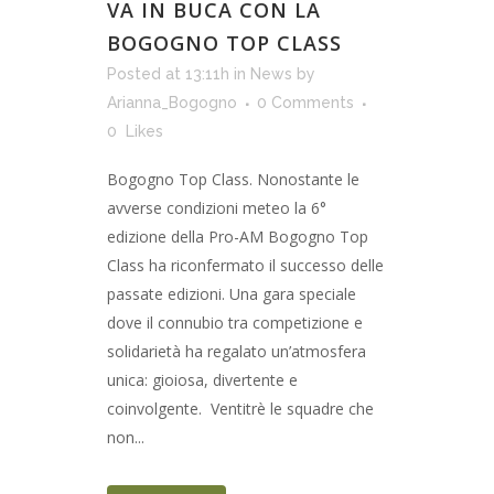
VA IN BUCA CON LA
BOGOGNO TOP CLASS
Posted at 13:11h
in
News
by
Arianna_Bogogno
0 Comments
0
Likes
Bogogno Top Class. Nonostante le
avverse condizioni meteo la 6°
edizione della Pro-AM Bogogno Top
Class ha riconfermato il successo delle
passate edizioni. Una gara speciale
dove il connubio tra competizione e
solidarietà ha regalato un’atmosfera
unica: gioiosa, divertente e
coinvolgente. Ventitrè le squadre che
non...