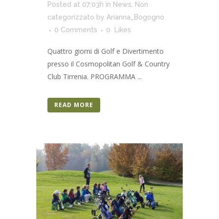
Posted at 07:03h
in
News
,
Non
categorizzato
by
Arianna_Bogogno
0 Comments
0
Likes
Quattro giorni di Golf e Divertimento
presso il Cosmopolitan Golf & Country
Club Tirrenia. PROGRAMMA ...
READ MORE